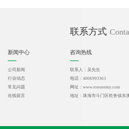
联系方式
Conta
新闻中心
咨询热线
公司新闻
联系人：吴先生
行业动态
电话：4006993363
常见问题
网址：www.ronsunmy.com
在线留言
地址：珠海市斗门区乾务镇东澳