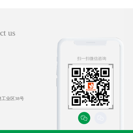
ct us
扫一扫微信咨询
工业区38号