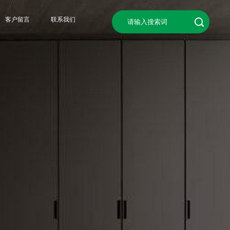
客户留言
联系我们