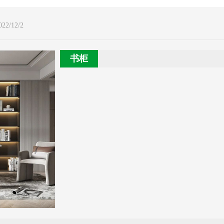
2/12/2
书柜