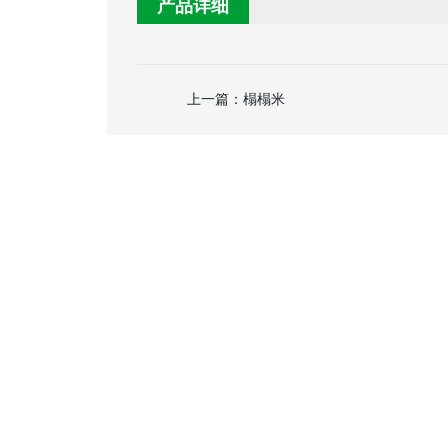
产品详细
上一篇：榻榻米