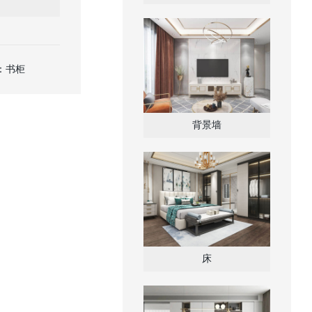
：书柜
背景墙
床