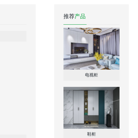
推荐
产品
电视柜
鞋柜